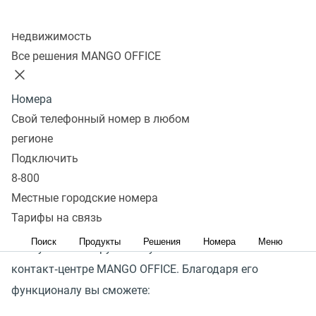
С ростом популярности коммуникаций бизнеса
Колл-центр
Недвижимость
с клиентами в мессенджерах, становятся очевидны
Все решения MANGO OFFICE
недостатки массовых веерных рассылок.
Стандартные обезличенные сообщения и навязчивая
Номера
частота только отталкивают, особенно если
Свой телефонный номер в любом
их содержание не соответствует интересам клиентов.
регионе
Подключить
Мессенджер‑маркетинг MANGO OFFICE позволит легко
8-800
создавать рассылки на большую базу контактов
Местные городские номера
и анализировать эффективность этих кампаний. Вам
Тарифы на связь
не потребуется интеграций со сторонними сервисами:
Поиск
Продукты
Решения
Номера
Меню
все нужные инструменты уже есть в Омниканальном
контакт‑центре MANGO OFFICE. Благодаря его
функционалу вы сможете: