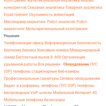
Коллтрекинг
Мультиканальная аналитика
Анализ
конкурентов
Сквозная аналитика
Товарная аналитика
Email-трекинг
Окупаемость инвестиций
Мессенджер‑маркетинг
Робот-аналитик
Робот-
маркетолог
Мультирегиональный коллтрекинг
Решения
Телефонизация офиса
Информационная безопасность
Крупному бизнесу
Красивые номера
Международный
номер
Бесплатный вызов 8−800
Организация
удаленной работы
Все решения
Оборудование
ПУС
(SIP) телефоны стационарные
Веб-камеры
Профессиональные гарнитуры
Сетевое оборудование
Видео- и конференц- телефоны
ПУС (SIP) телефоны
беспроводные
VoIP шлюзы
Мобильный Интернет 4G
Мобильные телефоны
Аксессуары