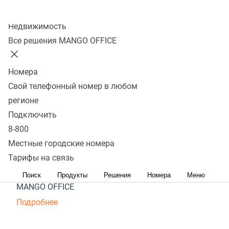
на доставке еды
Колл-центр
Недвижимость
Выполняйте план продаж с эффективными
Все решения MANGO OFFICE
инструментами MANGO OFFICE
Подробнее
Номера
Свой телефонный номер в любом
регионе
Повышайте качество
Подключить
сервиса онлайн‑магазина
8-800
Местные городские номера
Обеспечьте высокий стандарт обслуживания
Тарифы на связь
и зарабатывайте больше с решениями
Поиск
Продукты
Решения
Номера
Меню
MANGO OFFICE
Подробнее