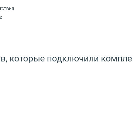
тствия
х
ов, которые подключили компле