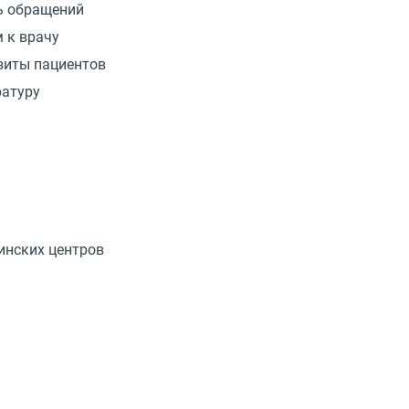
ь обращений
 к врачу
зиты пациентов
ратуру
инских центров